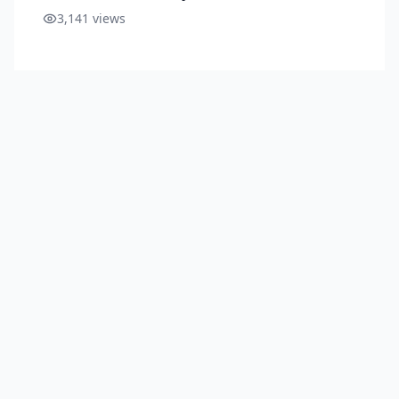
3,141
views