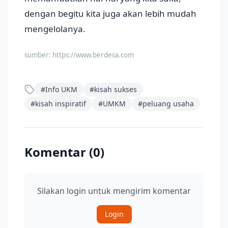
dengan begitu kita juga akan lebih mudah
mengelolanya.
sumber:
https://www.berdesa.com
#
Info UKM
#
kisah sukses
#
kisah inspiratif
#
UMKM
#
peluang usaha
Komentar (
0
)
Silakan login untuk mengirim komentar
Login