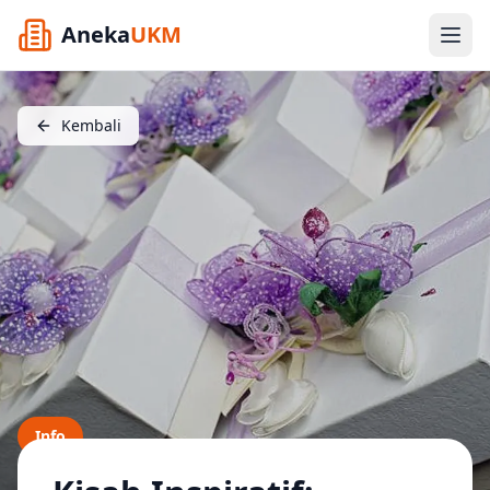
Aneka
UKM
Kembali
Info