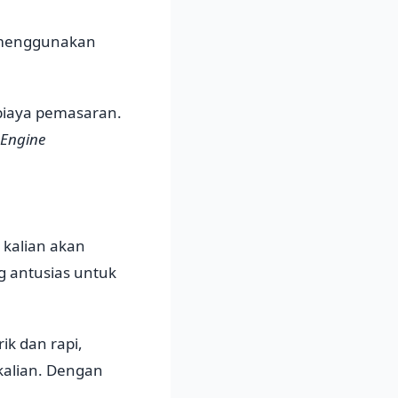
t menggunakan
 biaya pemasaran.
 Engine
kalian akan
g antusias untuk
k dan rapi,
kalian. Dengan