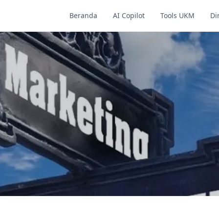
Beranda
AI Copilot
Tools UKM
Di