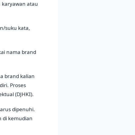
ma karyawan atau
an/suku kata,
akai nama brand
a brand kalian
iri. Proses
ektual (DJHKI).
arus dipenuhi.
in di kemudian