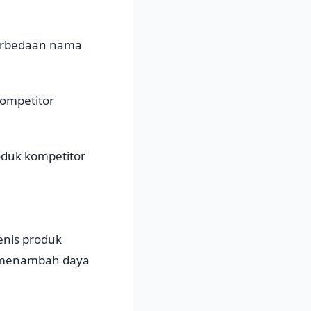
perbedaan nama
ompetitor
oduk kompetitor
enis produk
n menambah daya