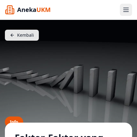
Aneka
UKM
Kembali
Info