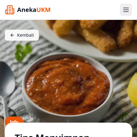
Aneka
UKM
Kembali
Info