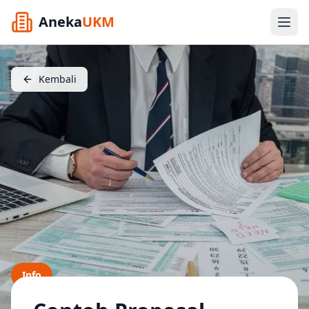
Aneka
UKM
Kembali
Info