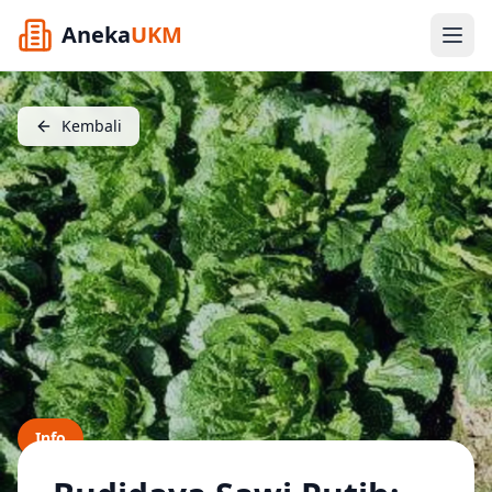
Aneka
UKM
Kembali
Info