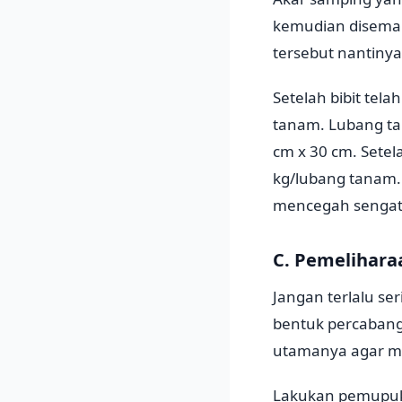
kemudian disemai
tersebut nantinya
Setelah bibit tela
tanam. Lubang ta
cm x 30 cm. Setel
kg/lubang tanam.
mencegah sengata
C. Pemelihar
Jangan terlalu s
bentuk percaban
utamanya agar me
Lakukan pemupuka