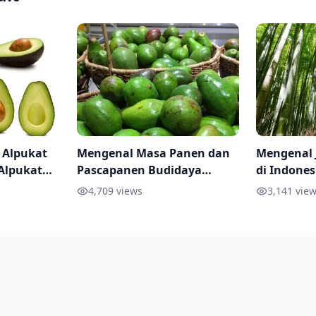
 Alpukat
Mengenal Masa Panen dan
Mengenal 
Alpukat
Pascapanen Budidaya
di Indones
Alpukat
Pemanfaa
4,709
views
3,141
view