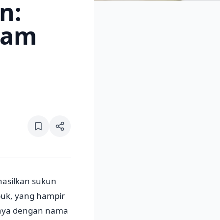
n:
nam
hasilkan sukun
puk, yang hampir
lnya dengan nama