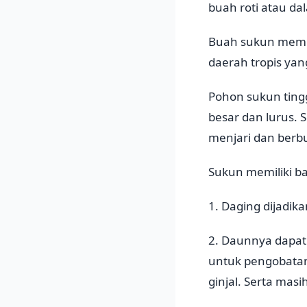
buah roti atau da
Buah sukun memili
daerah tropis ya
Pohon sukun ting
besar dan lurus.
menjari dan berbu
Sukun memiliki b
1. Daging dijadik
2. Daunnya dapat
untuk pengobatan
ginjal. Serta mas