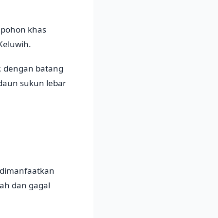
n pohon khas
Keluwih.
r, dengan batang
daun sukun lebar
t dimanfaatkan
ah dan gagal