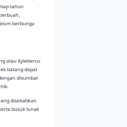
tiap tahun
 berbuah,
belum berbunga
ng atau Xyleberus
rek batang dapat
 dengan disumbat
mik.
yang disebabkan
serta busuk lunak