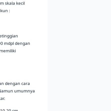
 skala kecil
kun :
etinggian
00 mdpl dengan
memiliki
kan dengan cara
ok. Namun umumnya
ar.
 10-20 cm