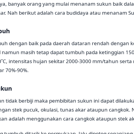
a, banyak orang yang mulai menanam sukun baik dalam
ar. Nah berikut adalah cara budidaya atau menanam Su
buh
uh dengan baik pada daerah dataran rendah dengan k
 namun masih tetap dapat tumbuh pada ketinggian 15
0˚C, intensitas hujan sekitar 2000-3000 mm/tahun serta 
ar 70%-90%.
ukun
 tidak berbiji maka pembibitan sukun ini dapat dilaku
dengan stek pucuk, okulasi, tunas akar ataupun cangk
kan adalah menggunakan cara cangkok ataupun stek ak
g tumbuh ditarik ke permukaan, lalu dipotog sepanjang