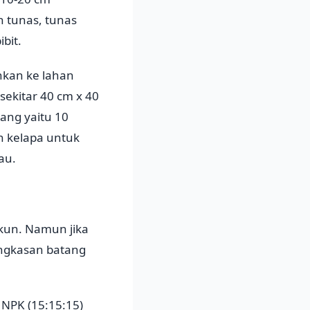
 tunas, tunas
bit.
ahkan ke lahan
ekitar 40 cm x 40
tang yaitu 10
n kelapa untuk
au.
kun. Namun jika
ngkasan batang
NPK (15:15:15)