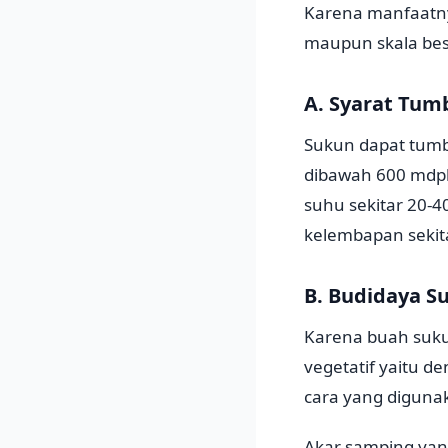
Karena manfaatny
maupun skala bes
A. Syarat Tum
Sukun dapat tumb
dibawah 600 mdpl
suhu sekitar 20-4
kelembapan sekit
B. Budidaya S
Karena buah sukun
vegetatif yaitu 
cara yang diguna
Akar samping yan