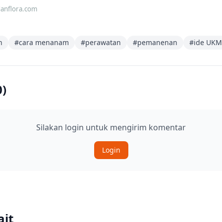
danflora.com
n
#
cara menanam
#
perawatan
#
pemanenan
#
ide UKM
0
)
Silakan login untuk mengirim komentar
Login
ait