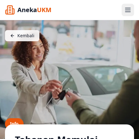
Aneka
UKM
Kembali
Info