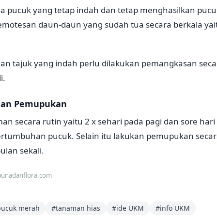
 pucuk yang tetap indah dan tetap menghasilkan puc
pemotesan daun-daun yang sudah tua secara berkala yai
n tajuk yang indah perlu dilakukan pemangkasan secara
i.
 dan Pemupukan
n secara rutin yaitu 2 x sehari pada pagi dan sore hari
rtumbuhan pucuk. Selain itu lakukan pemupukan secara
ulan sekali.
aunadanflora.com
pucuk merah
#
tanaman hias
#
ide UKM
#
info UKM