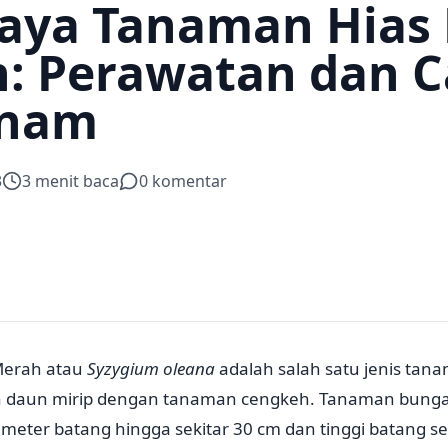
aya Tanaman Hias
: Perawatan dan C
nam
3
3
menit baca
0
komentar
Merah atau
Syzygium
oleana
adalah salah satu jenis tan
an daun mirip dengan tanaman cengkeh. Tanaman bung
ameter batang hingga sekitar 30 cm dan tinggi batang se