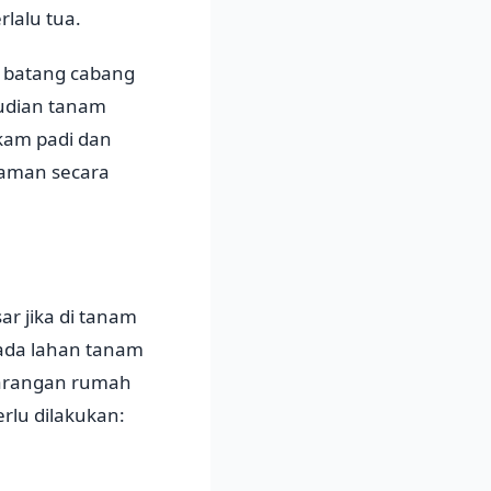
rlalu tua.
g batang cabang
mudian tanam
kam padi dan
raman secara
 jika di tanam
 ada lahan tanam
ekarangan rumah
erlu dilakukan: