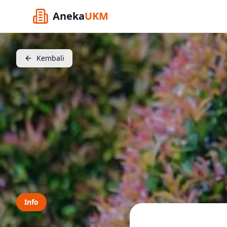
Aneka
UKM
Kembali
Info