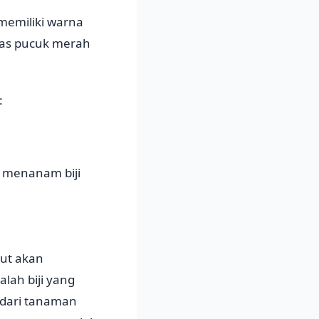
memiliki warna
ias pucuk merah
:
 menanam biji
ut akan
lah biji yang
 dari tanaman