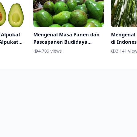
 Alpukat
Mengenal Masa Panen dan
Mengenal 
Alpukat
Pascapanen Budidaya
di Indones
Alpukat
Pemanfaa
4,709
views
3,141
view