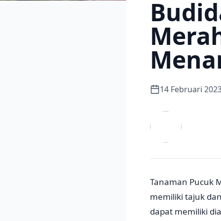
Budid
Merah
Mena
14 Februari 202
Tanaman Pucuk 
memiliki tajuk d
dapat memiliki di