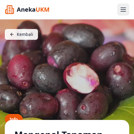
Aneka
UKM
Kembali
Info