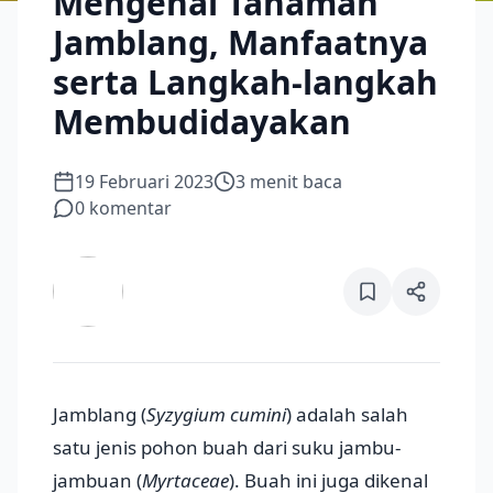
Mengenal Tanaman
Jamblang, Manfaatnya
serta Langkah-langkah
Membudidayakan
19 Februari 2023
3
menit baca
0
komentar
Jamblang (
Syzygium cumini
) adalah salah
satu jenis pohon buah dari suku jambu-
jambuan (
Myrtaceae
). Buah ini juga dikenal