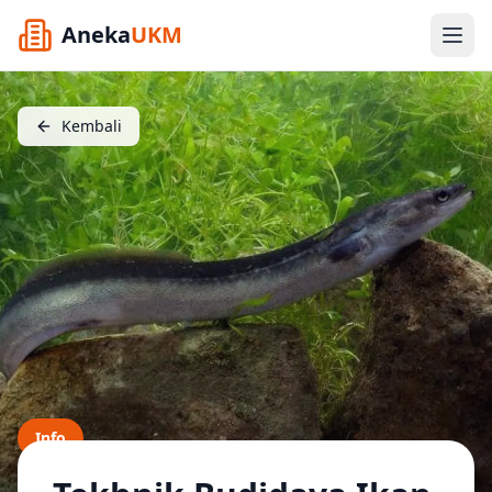
Aneka
UKM
Kembali
Info