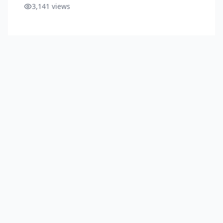
3,141
views