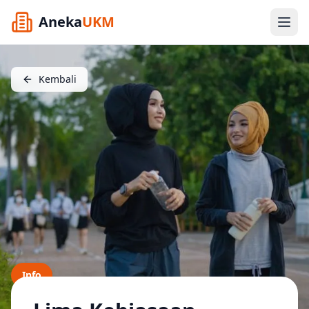
Aneka
UKM
Kembali
Info