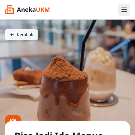
Aneka
UKM
Kembali
Ide