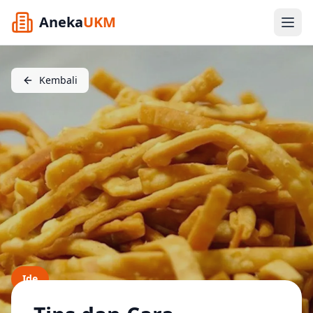
Aneka
UKM
Kembali
Ide