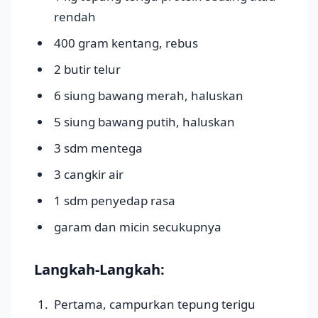
rendah
400 gram kentang, rebus
2 butir telur
6 siung bawang merah, haluskan
5 siung bawang putih, haluskan
3 sdm mentega
3 cangkir air
1 sdm penyedap rasa
garam dan micin secukupnya
Langkah-Langkah:
Pertama, campurkan tepung terigu