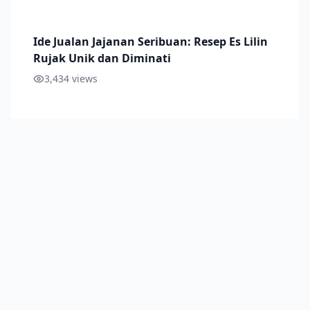
Ide Jualan Jajanan Seribuan: Resep Es Lilin
Rujak Unik dan Diminati
3,434
views