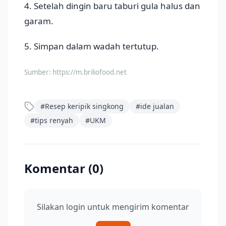
4. Setelah dingin baru taburi gula halus dan
garam.
5. Simpan dalam wadah tertutup.
Sumber:
https://m.briliofood.net
#
Resep keripik singkong
#
ide jualan
#
tips renyah
#
UKM
Komentar (
0
)
Silakan login untuk mengirim komentar