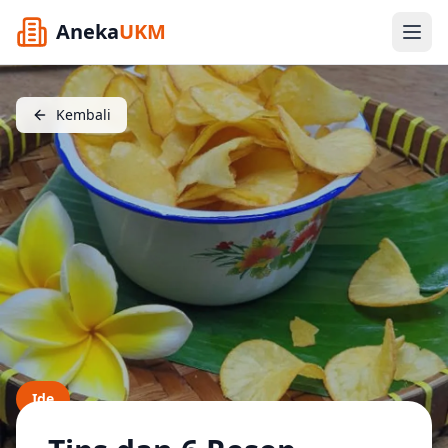
Aneka
UKM
Kembali
Ide