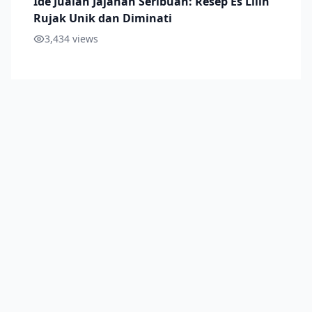
Ide Jualan Jajanan Seribuan: Resep Es Lilin
Rujak Unik dan Diminati
3,434
views