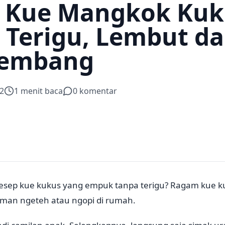
 Kue Mangkok Kuk
 Terigu, Lembut d
embang
2
1
menit baca
0
komentar
esep kue kukus yang empuk tanpa terigu? Ragam kue 
 teman ngeteh atau ngopi di rumah.