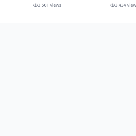
Tipsnya
Laut
dan Dimin
3,501
views
3,434
view