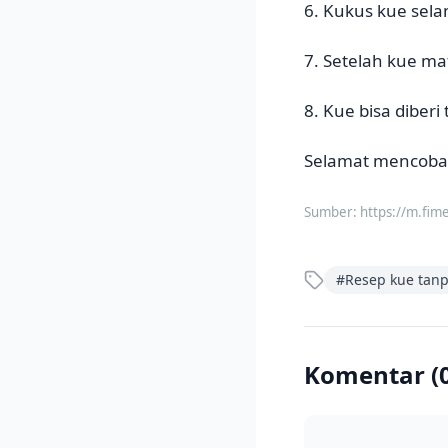
6. Kukus kue sela
7. Setelah kue ma
8. Kue bisa diberi 
Selamat mencoba
Sumber:
https://m.fim
#
Resep kue tanp
Komentar (