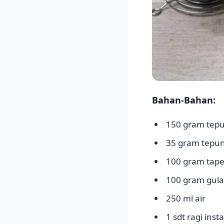
Bahan-Bahan:
150 gram tep
35 gram tepun
100 gram tape
100 gram gula
250 ml air
1 sdt ragi inst