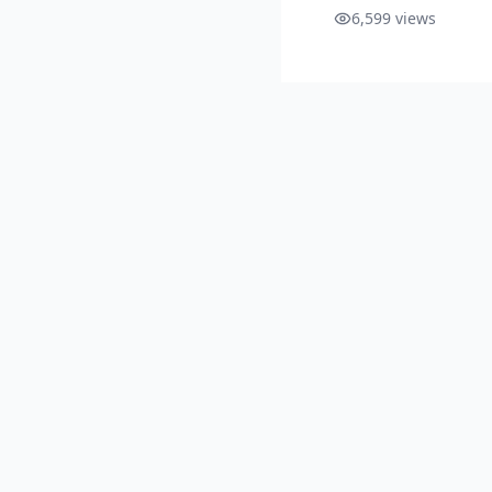
Sekolah, Beserta 
6,599
views