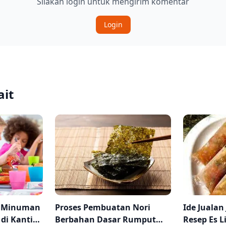
Silakan login untuk mengirim komentar
Login
ait
n Minuman
Proses Pembuatan Nori
Ide Jualan
 di Kantin
Berbahan Dasar Rumput
Resep Es L