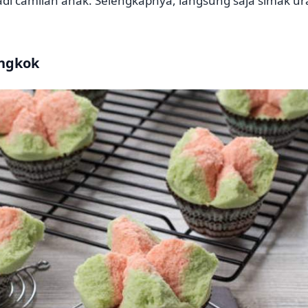
 jadi camilan anak. Selengkapnya, langsung saja simak u
ngkok