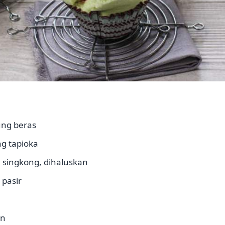
ung beras
g tapioka
 singkong, dihaluskan
 pasir
an