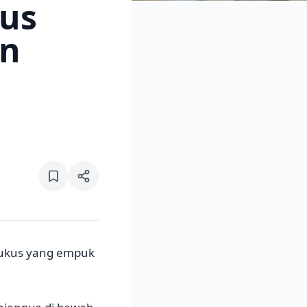
us
an
kukus yang empuk