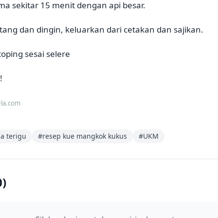
ma sekitar 15 menit dengan api besar.
tang dan dingin, keluarkan dari cetakan dan sajikan.
toping sesai selere
!
ela.com
a terigu
#
resep kue mangkok kukus
#
UKM
0
)