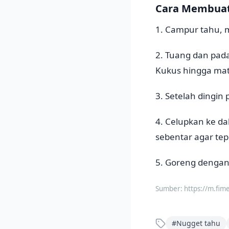
Cara Membuat
1. Campur tahu, m
2. Tuang dan pad
Kukus hingga mat
3. Setelah dingin 
4. Celupkan ke da
sebentar agar tep
5. Goreng dengan 
Sumber:
https://m.fim
#
Nugget tahu