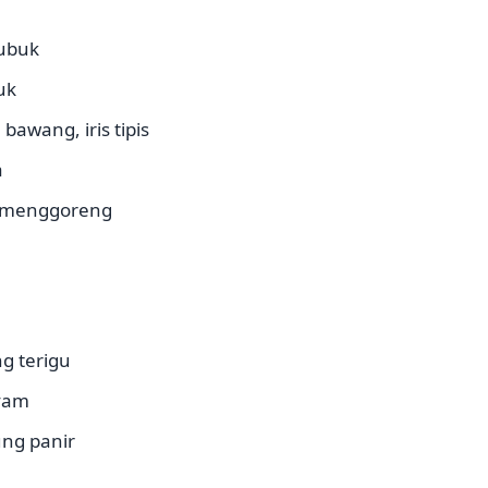
bubuk
uk
bawang, iris tipis
a
 menggoreng
g terigu
ayam
ng panir