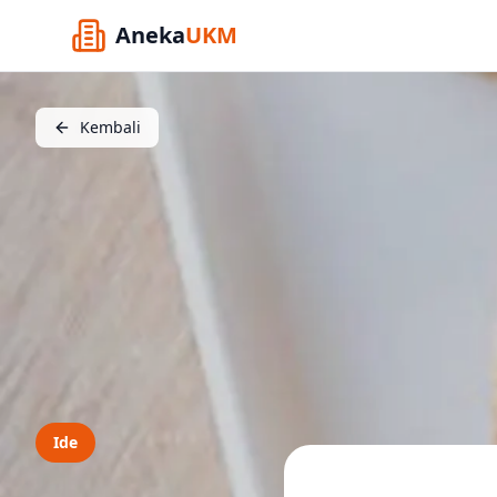
Aneka
UKM
Kembali
Ide