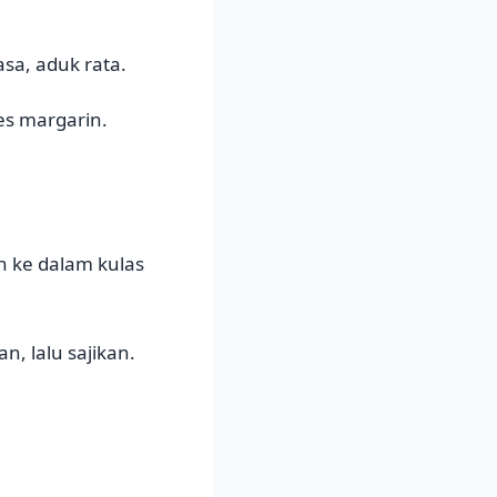
asa, aduk rata.
es margarin.
n ke dalam kulas
n, lalu sajikan.