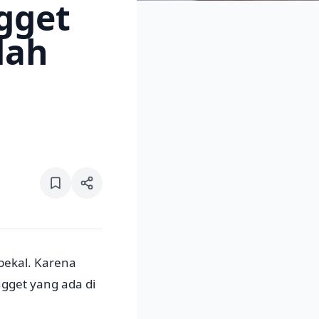
gget
dah
 bekal. Karena
gget yang ada di