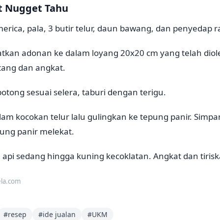
 Nugget Tahu
erica, pala, 3 butir telur, daun bawang, dan penyedap r
atkan adonan ke dalam loyang 20x20 cm yang telah diol
ang dan angkat.
potong sesuai selera, taburi dengan terigu.
lam kocokan telur lalu gulingkan ke tepung panir. Simpa
ung panir melekat.
api sedang hingga kuning kecoklatan. Angkat dan tiriska
ela.com
#
resep
#
ide jualan
#
UKM