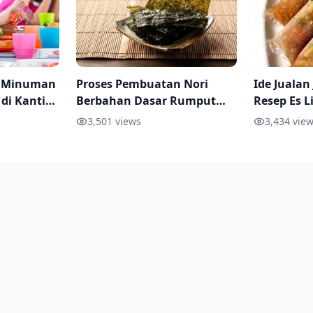
n Minuman
Proses Pembuatan Nori
Ide Jualan
 di Kantin
Berbahan Dasar Rumput
Resep Es L
Tipsnya
Laut
dan Dimin
3,501
views
3,434
view