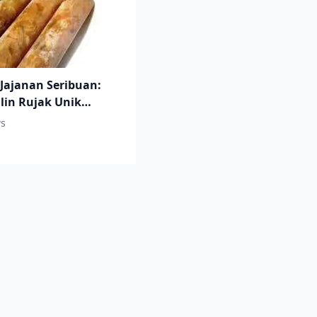
 Jajanan Seribuan:
ilin Rujak Unik
ati
s