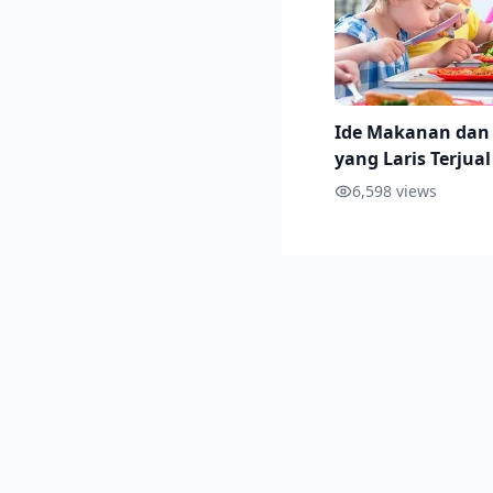
Ide Makanan da
yang Laris Terjual
Sekolah, Beserta 
6,598
views