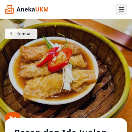
Aneka
UKM
Kembali
Ide