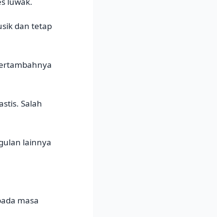
es luwak.
usik dan tetap
bertambahnya
stis. Salah
gulan lainnya
 pada masa