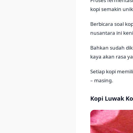
Proses fermentasi
kopi semakin unik
Berbicara soal kop
nusantara ini ken
Bahkan sudah dike
kaya akan rasa y
Setiap kopi memil
– masing.
Kopi Luwak Ko