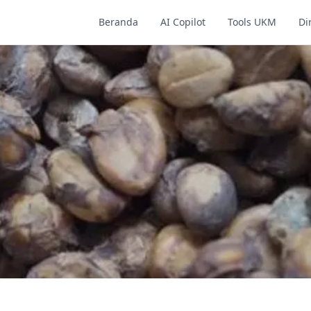
Beranda
AI Copilot
Tools UKM
Di