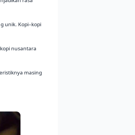
enjadikan rasa
ng unik. Kopi–kopi
 kopi nusantara
eristiknya masing