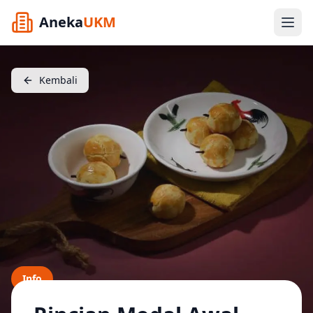
Aneka
UKM
Kembali
Info