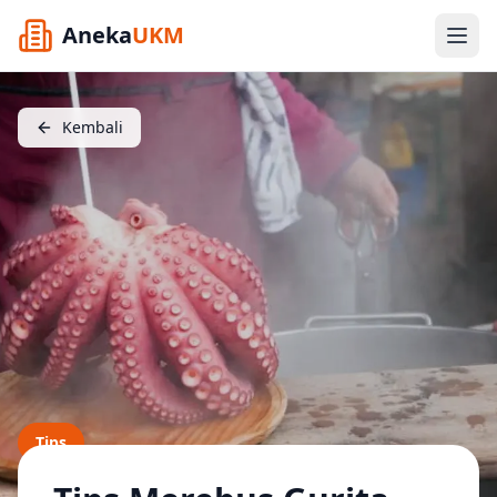
Aneka
UKM
Kembali
Tips