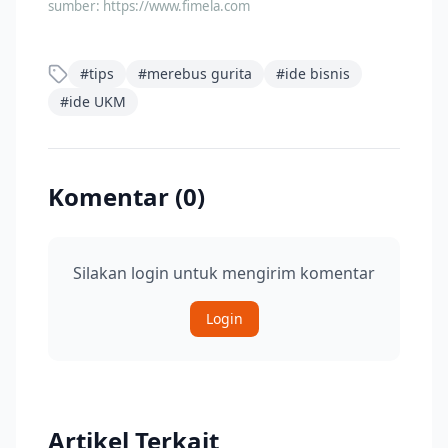
sumber:
https://www.fimela.com
#
tips
#
merebus gurita
#
ide bisnis
#
ide UKM
Komentar (
0
)
Silakan login untuk mengirim komentar
Login
Artikel Terkait