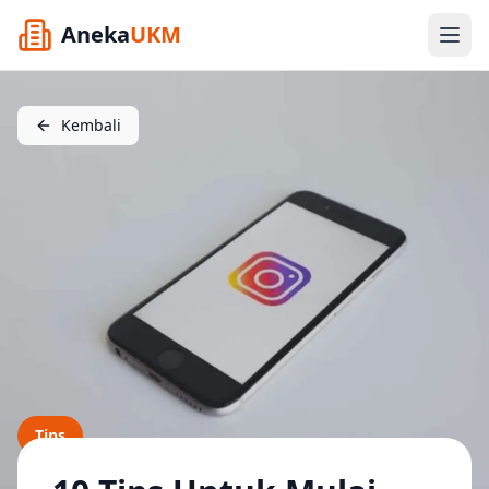
Aneka
UKM
Kembali
Tips