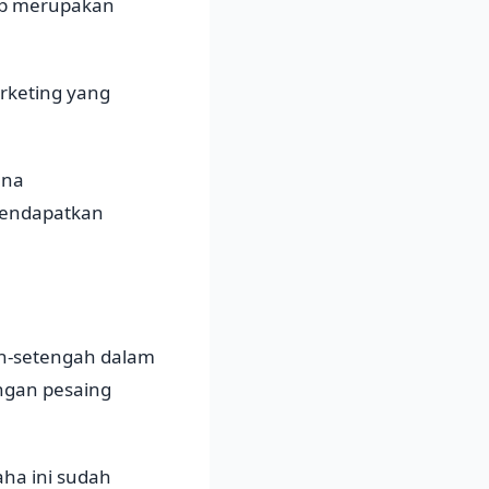
App merupakan
arketing yang
ena
mendapatkan
ah-setengah dalam
ngan pesaing
aha ini sudah