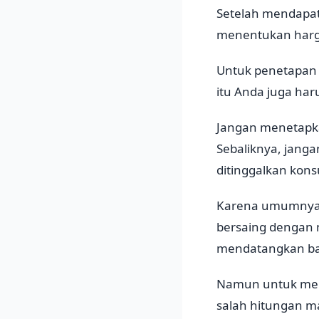
Setelah mendapat
menentukan harga
Untuk penetapan h
itu Anda juga ha
Jangan menetapka
Sebaliknya, jang
ditinggalkan kon
Karena umumnya 
bersaing dengan 
mendatangkan ba
Namun untuk mene
salah hitungan ma