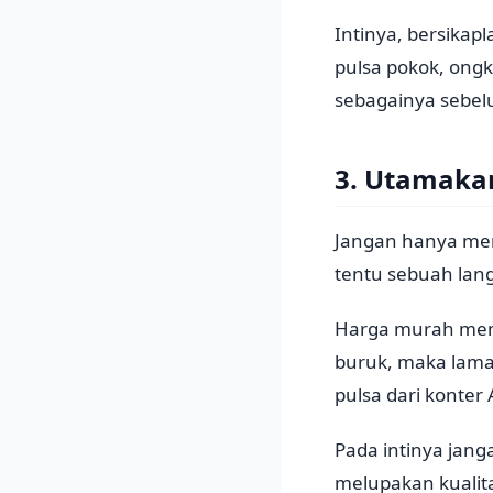
Intinya, bersikap
pulsa pokok, ongk
sebagainya sebe
3. Utamaka
Jangan hanya men
tentu sebuah lan
Harga murah mem
buruk, maka lama
pulsa dari konter
Pada intinya jang
melupakan kualit