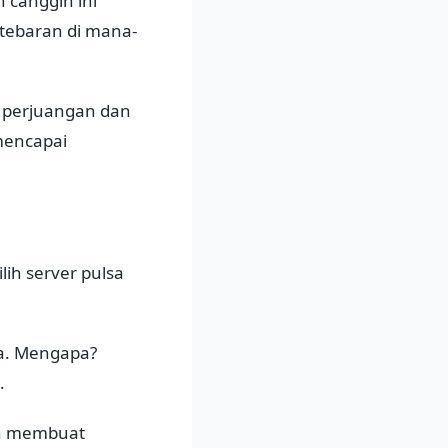
 canggih ini
rtebaran di mana-
 perjuangan dan
 mencapai
ih server pulsa
sa. Mengapa?
.
an membuat