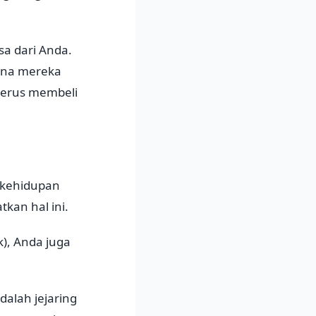
sa dari Anda.
ena mereka
 terus membeli
i kehidupan
kan hal ini.
k), Anda juga
dalah jejaring