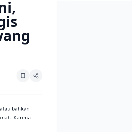
ni,
gis
wang
atau bahkan
rumah. Karena