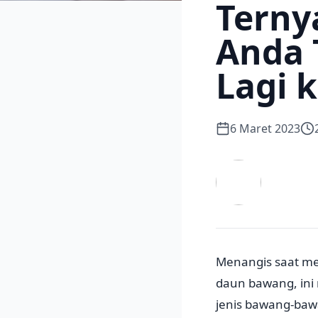
Ternya
Anda 
Lagi 
6 Maret 2023
Menangis saat m
daun bawang, ini
jenis bawang-baw