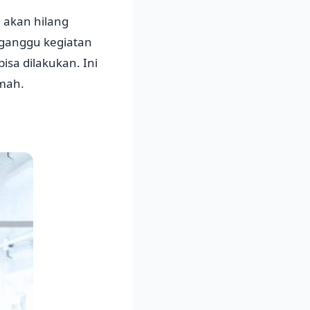
 akan hilang
gganggu kegiatan
sa dilakukan. Ini
umah.